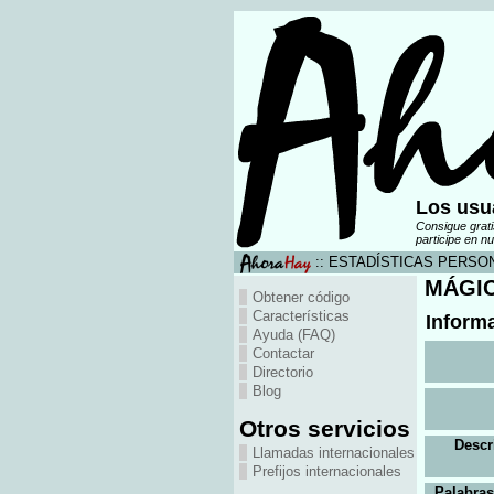
Los usu
Consigue grati
participe en nu
:: ESTADÍSTICAS PERSONA
MÁGI
Obtener código
Características
Inform
Ayuda (FAQ)
Contactar
Directorio
Blog
Otros servicios
Descr
Llamadas internacionales
Prefijos internacionales
Palabras