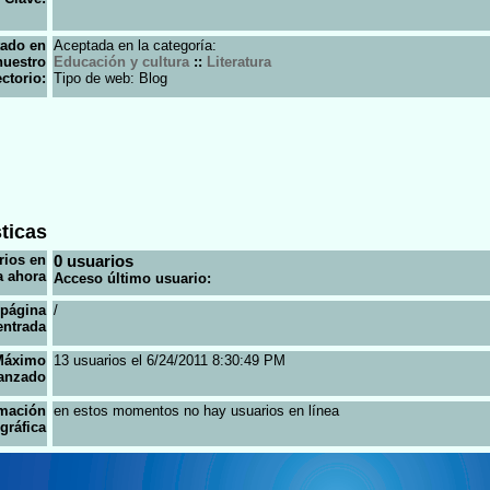
tado en
Aceptada en la categoría:
nuestro
Educación y cultura
::
Literatura
ectorio:
Tipo de web: Blog
ticas
rios en
0 usuarios
a ahora
Acceso último usuario:
 página
/
entrada
Máximo
13 usuarios el 6/24/2011 8:30:49 PM
anzado
rmación
en estos momentos no hay usuarios en línea
gráfica