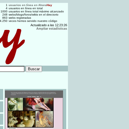
1
usuarios en línea en
Ahora
Hay
4
usuarios en línea en total
1000
usuarios en línea total máximo alcanzado
248
webs/blogs/foros/wikis en el directorio
863
webs registradas
4.250
veces hemos servido nuestro código
Actualizado a las
12:23:26
Ampliar estadísticas